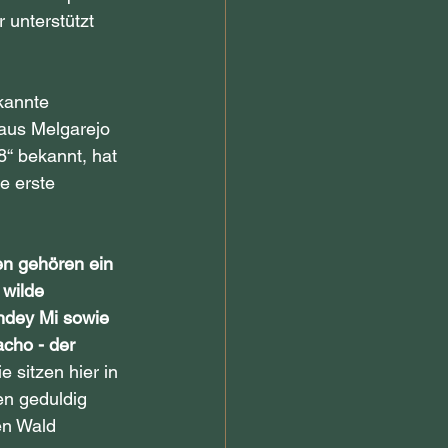
 unterstützt 
kannte 
aus Melgarejo 
“ bekannt, hat 
e erste 
n gehören ein 
 wilde 
ndey Mi sowie 
cho - der 
ie sitzen hier in 
en geduldig 
en Wald 