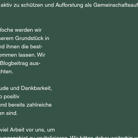
 aktiv zu schützen und Aufforstung als Gemeinschaftsau
oche werden wir 
erem Grundstück in 
nd ihnen die best-
ommen lassen. Wir 
Blogbeitrag aus-
chten.
reude und Dankbarkeit, 
 positiv 
d bereits zahlreiche 
n sind.
viel Arbeit vor uns, um 
ungsgebiet zu revitalisieren. Wir bitten daher weiterhin 