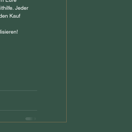
hilfe. Jeder 
 den Kauf 
isieren!