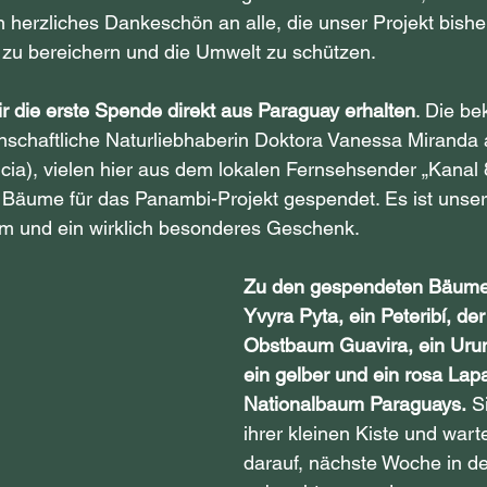
n herzliches Dankeschön an alle, die unser Projekt bisher
 zu bereichern und die Umwelt zu schützen.
r die erste Spende direkt aus Paraguay erhalten
. Die be
nschaftliche Naturliebhaberin Doktora Vanessa Miranda 
ia), vielen hier aus dem lokalen Fernsehsender „Kanal 8
 Bäume für das Panambi-Projekt gespendet. Es ist unser
rm und ein wirklich besonderes Geschenk.
Zu den gespendeten Bäume
Yvyra Pyta, ein Peteribí, der
Obstbaum Guavira, ein Uru
ein gelber und ein rosa Lapa
Nationalbaum Paraguays.
 S
ihrer kleinen Kiste und wart
darauf, nächste Woche in d