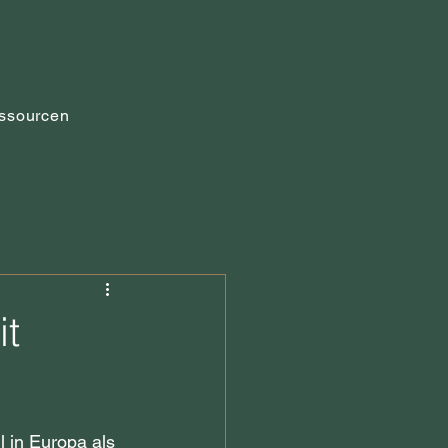
ssourcen
it
l in Europa als 