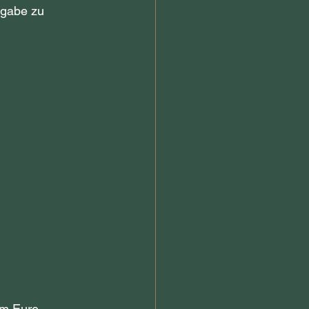
fgabe zu 
um Eure 