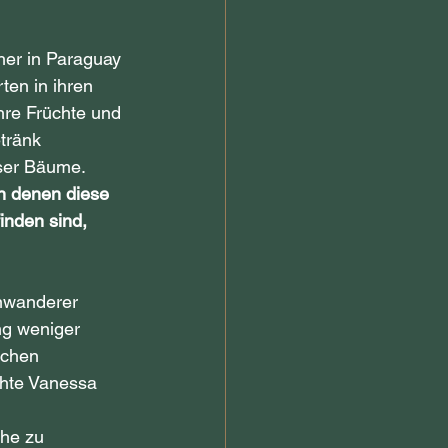
er in Paraguay 
rten in ihren 
re Früchte und 
tränk 
ser Bäume. 
n denen diese 
inden sind, 
nwanderer 
ng weniger 
schen 
chte Vanessa 
he zu 