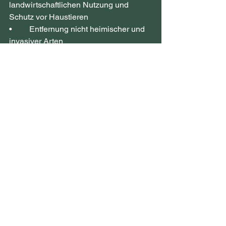
landwirtschaftlichen Nutzung und 
Schutz vor Haustieren
•	Entfernung nicht heimischer und 
invasiver Arten
•	Kontrolle von stark 
konkurrierenden Gräsern und 
Kletterpflanzen, insbesondere in den 
frühen Stadien
Dieser begleitete Ansatz ist in der 
Regel über einen Zeitraum von zwei 
bis fünf Jahren am intensivsten, 
abhängig von der Dynamik der 
Waldentwicklung.
Ein Schlüsselelement, 
das wir lieben: Vögel und 
Fledermäuse als "Helfer 