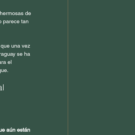
 hermosas de 
o parece tan 
 que una vez 
araguay se ha 
ra el 
que.
al
ue aún están 