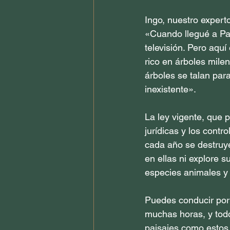
Ingo, nuestro experto
«Cuando llegué a Par
televisión. Pero aquí
rico en árboles mile
árboles se talan par
inexistente».
La ley vigente, que 
jurídicas y los cont
cada año se destruy
en ellas ni explore 
especies animales y 
Puedes conducir por
muchas horas, y todo
paisajes como estos 