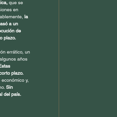
ica,
 que se 
siones en 
tablemente, 
la 
asó a un 
ecución de 
o plazo.
ón errático, un 
 algunos años 
Estas 
corto plazo.
 económico y, 
o. 
Sin 
l del país.