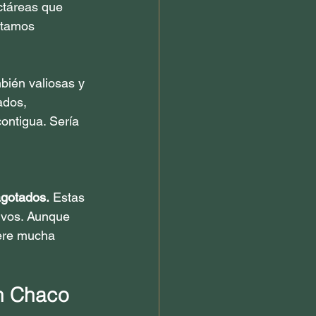
ctáreas que 
stamos 
bién valiosas y 
ados, 
ontigua. Sería 
agotados.
 Estas 
ivos. Aunque 
iere mucha 
an Chaco