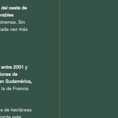
 del oeste de 
rables 
xtremas. Sin 
 cada vez más 
 
entre 2001 y 
lones de 
 en Sudamérica, 
 la de Francia 
es de hectáreas 
urante este 