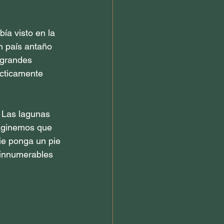
ía visto en la 
Un país antaño 
 grandes 
ácticamente 
 Las lagunas 
maginemos que 
ie ponga un pie 
 innumerables 